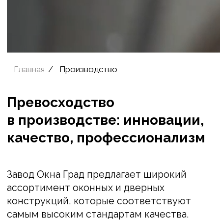
Превосходство
Главная
Продукция
О к
в производстве: инновации,
качество, профессионализм
Завод Окна Град предлагает широкий
ассортимент оконных и дверных
конструкций, которые соответствуют
самым высоким стандартам качества.
Наше современное производство
оснащено передовыми технологиями
и оборудованием, позволяющим
нам производить окна с учётом всех
требований современного рынка.
Оптимизация производства является
нашей основной целью.