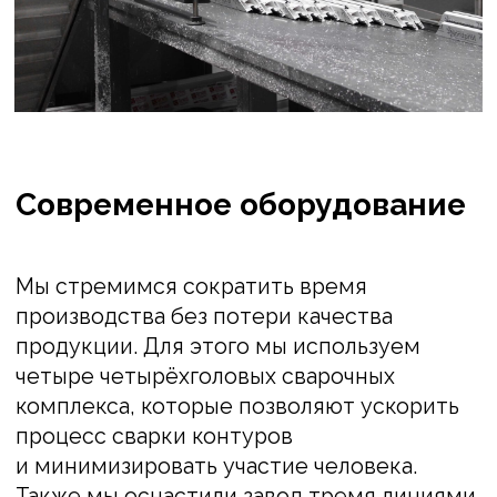
10 рабочих дней.
На нашем заводе запушены две линии
по производству стеклопакетов, которые
позволяют нам изготавливать
1200 стеклопакетов за смену.
Мы также тщательно модернизируем
оборудование, следя за новыми
технологическими разработками
в отрасли. Это позволяет нам производить
высококачественную продукцию
с минимальными временными
и ресурсными затратами.