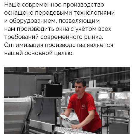
Современное оборудование
Мы стремимся сократить время
производства без потери качества
продукции. Для этого мы используем
четыре четырёхголовых сварочных
комплекса, которые позволяют ускорить
процесс сварки контуров
и минимизировать участие человека.
Также мы оснастили завод тремя линиями
ламинации, что позволяет
нам осуществлять изготовление
ламинированных конструкций всего за 7–