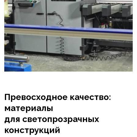
на хранение и управление запасами,
а также значительно ускоряем время
производства. Выбирая окна от завода
Окна Град, вы получаете не только
качественный продукт, но и надёжного
партнёра, готового воплотить в жизнь
любые дизайнерские и технические
решения.
Доверьте нам свои оконные
проекты и оцените
непревзойдённое качество
и сервис!