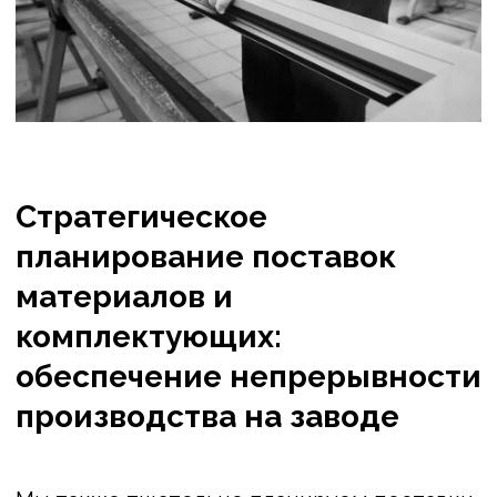
Нажимая на кнопку отправить, вы даёте
согласие на обработку персональных
данных и соглашаетесь c политикой
конфиденциальности.
Офис: г. Самара, ул. Победы, 168
Производство: Самарская область,
Волжский район, городское
поселение Смышляевка, улица
Механиков, 12Вс1
info@grad-okna.ru