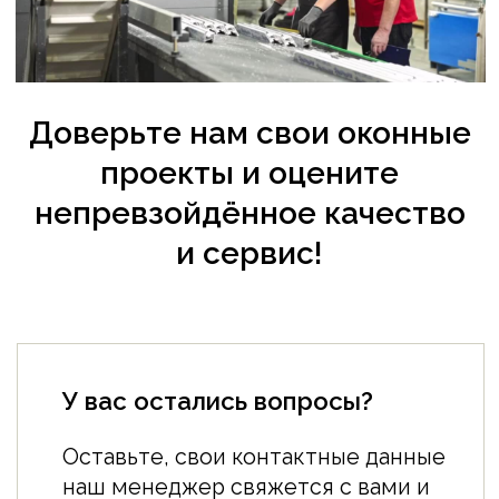
О нас
Производство
Новости
Карьера (вакансии)
Документация
Доставка
ПАРТНЁРСТВО
Стать дилером
Строителям
Дизайнерам
и архитекторам
Частным лицам