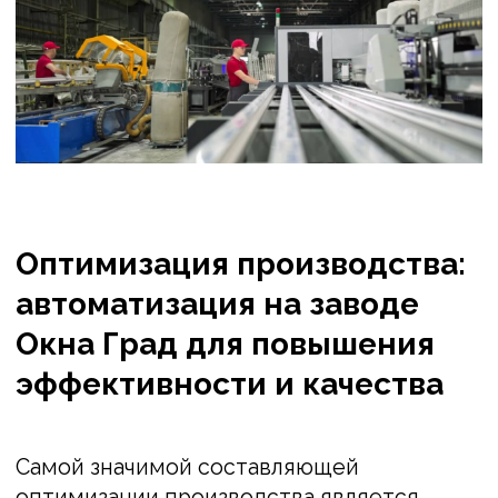
Превосходное качество:
материалы
для светопрозрачных
конструкций
— Профиль для рам и створок
— Армирующий профиль для усиления
конструкции
— Стеклопакеты для
энергоэффективности
— Качественная фурнитура для
надёжности и удобства использования
— Уплотнения для исключения сквозняков
и шума
— Штапики для декоративной отделки.